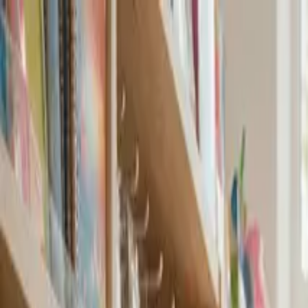
Для бізнесу
Для працівників
Хто ми
Про нас
Вакансії
Навігація
Блог
Gremi Foundation
Контакти
Gremi Foundation
Блог
Контакти
Шукаю роботу
UA
EN
UA
PL
UA
EN
UA
PL
Назад
Запрацювала онлайн-плат