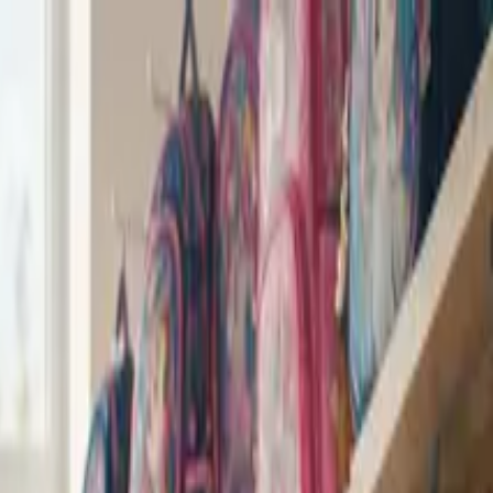
раїнців в Польщі