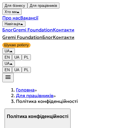
Для бізнесу
Для працівників
Хто ми
Про нас
Вакансії
Навігація
Блог
Gremi Foundation
Контакти
Gremi Foundation
Блог
Контакти
Шукаю роботу
UA
EN
UA
PL
UA
EN
UA
PL
Головна
Для працівників
Політика конфіденційності
Політика конфіденційності