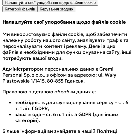
Налаштуйте свої уподобання щодо файлів cookie
cookies
— ваша попередня згода (
ст. 6(1)(a)
Категорії файлів
Керування згодою
GDPR
;
ст. 173–174 Prawo telekomunikacyjne
).
7. Керування та відкликання згоди
Налаштуйте свої уподобання щодо файлів cookie
Ми використовуємо файли cookie, щоб забезпечити
Ви можете змінити налаштування cookies через
належну роботу нашого сайту, аналізувати трафік та
банер згоди або у налаштуваннях браузера:
персоналізувати контент і рекламу. Деякі з цих
Google Chrome
файлів є необхідними для функціонування сайту, інші
Mozilla Firefox
потребують вашої згоди.
Safari
Адміністратором персональних даних є Gremi
Microsoft Edge
Personal Sp. z o.o., з офісом за адресою: ul. Wały
8. Ваші права
Piastowskie 1/1415, 80-855 Гданськ.
Розгорнути
Правовою підставою обробки даних є:
Ви маєте право:
необхідність для функціонування сервісу – ст. 6
доступу до своїх персональних даних,
п. 1 літ. f GDPR,
їх виправлення,
ваша згода – ст. 6 п. 1 літ. a GDPR (для інших
видалення,
категорій).
обмеження обробки,
відкликання згоди у будь-який час без впливу
Більше інформації ви знайдете в нашій Політиці
на законність обробки до моменту