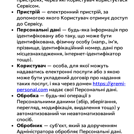
Сервісом.
Пристрій
— електронний пристрій, за
допомогою якого Користувач отримує доступ
до Сервісу.
Персональні дані
— будь-яка інформація про
ідентифіковану або таку, що може бути
ідентифікована, фізичну особу (напр., ім’я,
прізвище, ідентифікаційний номер, дані про
місцезнаходження, інтернет-ідентифікатор
тощо).
Користувач
— особа, для якої можуть
надаватись електронні послуги або з якою
може бути укладений договір про надання
таких послуг, і яка через домен
https://gremi-
personal.com
надає свої Персональні дані.
Обробка
— будь-які операції з
Персональними даними (збір, зберігання,
перегляд, модифікація, видалення тощо) у
автоматизований чи неавтоматизований
спосіб.
Обробник
— суб’єкт, який за дорученням
Адміністратора обробляє Персональні дані.