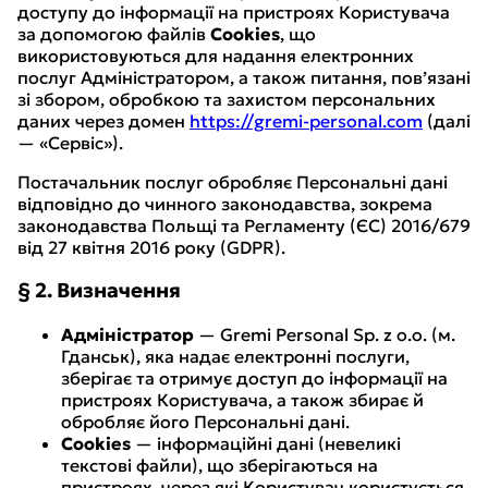
доступу до інформації на пристроях Користувача
за допомогою файлів
Cookies
, що
використовуються для надання електронних
послуг Адміністратором, а також питання, пов’язані
зі збором, обробкою та захистом персональних
даних через домен
https://gremi-personal.com
(далі
— «Сервіс»).
Постачальник послуг обробляє Персональні дані
відповідно до чинного законодавства, зокрема
законодавства Польщі та Регламенту (ЄС) 2016/679
від 27 квітня 2016 року (GDPR).
§ 2. Визначення
Адміністратор
— Gremi Personal Sp. z o.o. (м.
Гданськ), яка надає електронні послуги,
зберігає та отримує доступ до інформації на
пристроях Користувача, а також збирає й
обробляє його Персональні дані.
Cookies
— інформаційні дані (невеликі
текстові файли), що зберігаються на
пристроях, через які Користувач користується