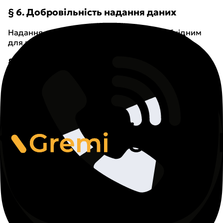
§ 6. Добровільність надання даних
Надання даних є добровільним, але необхідним
для реалізації зазначених цілей.
§ 7. Cookies
Під час використання Сервісу дані можуть
автоматично збиратися через системні журнали та
Cookies. З моменту підключення Користувача до
Сервісу фіксуються IP-адреса, тип пристрою, час
підключення та дані про активність.
Використовуються як
сесійні Cookies
(видаляються після закриття браузера), так і
постійні Cookies
(зберігаються визначений час).
Користувач може змінювати налаштування або
видаляти Cookies у браузері. Обмеження
використання Cookies може вплинути на
функціонал Сервісу. Також використовуються
Cookies партнерів (реклама та аналітика).