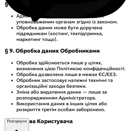
§ 8. Права та обов’язки Адміністратора
Адміністратор може передавати дані
уповноваженим органам згідно із законом.
Обробка даних може бути доручена
підрядникам (хостинг, техпідтримка,
маркетинг тощо).
§ 9. Обробка даних Обробниками
Обробка здійснюється лише у цілях,
визначених цією Політикою конфіденційності.
Обробка дозволена лише в межах ЄС/ЄЕЗ.
Обробник застосовує належні технічні та
організаційні заходи безпеки.
Зміна або видалення даних — лише за
розпорядженням Адміністратора.
Використання даних в інших цілях або
розкриття третім особам заборонено.
§ 10. Права Користувача
Розгорнути