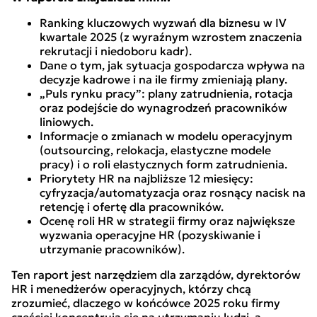
Ranking kluczowych wyzwań dla biznesu w IV
kwartale 2025 (z wyraźnym wzrostem znaczenia
rekrutacji i niedoboru kadr).
Dane o tym, jak sytuacja gospodarcza wpływa na
decyzje kadrowe i na ile firmy zmieniają plany.
„Puls rynku pracy”: plany zatrudnienia, rotacja
oraz podejście do wynagrodzeń pracowników
liniowych.
Informacje o zmianach w modelu operacyjnym
(outsourcing, relokacja, elastyczne modele
pracy) i o roli elastycznych form zatrudnienia.
Priorytety HR na najbliższe 12 miesięcy:
cyfryzacja/automatyzacja oraz rosnący nacisk na
retencję i ofertę dla pracowników.
Ocenę roli HR w strategii firmy oraz największe
wyzwania operacyjne HR (pozyskiwanie i
utrzymanie pracowników).
Ten raport jest narzędziem dla zarządów, dyrektorów
HR i menedżerów operacyjnych, którzy chcą
zrozumieć, dlaczego w końcówce 2025 roku firmy
częściej koncentrują się na utrzymaniu ludzi, a