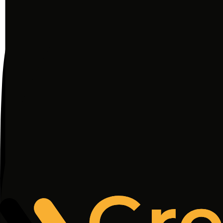
§ 5. Okres przetwarzania Danych Osobo
Dane Osobowe będą przechowywane tak długo, jak
potrzeby postępowań). Z końcem okresu przecho
§ 6. Dobrowolność podania Danych Oso
Podanie Danych Osobowych w Serwisie jest dobrowo
brak podania danych może uniemożliwić realizację
§ 7. Cookies
Podczas korzystania z Serwisu Dane Osobowe
Od momentu połączenia Użytkownika z Serwi
Użytkownika, czasie połączenia oraz inne da
dostosowania Serwisu do potrzeb Użytkowni
Administrator wykorzystuje pliki Cookies w 
W Serwisie wykorzystywane są
Cookies ses
urządzeniu Użytkownika).
Użytkownik może w każdym czasie zmienić us
pomocą ustawień przeglądarki internetowej 
powiadomienia o ich umieszczeniu). Szczegó