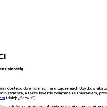
CI
dzialnością
 i dostępu do informacji na urządzeniach Użytkownika za 
ministratora, a także kwestie związane ze zbieraniem, p
com
(dalej: „Serwis”).
ych dotyczą, zgodnie z obowiązującymi przepisami, w sz