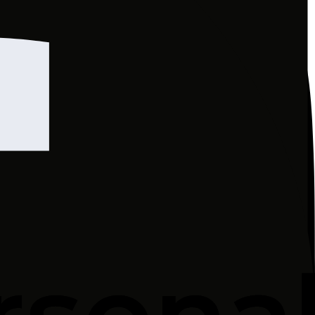
rzepisy prawa wymagają dłuższego okresu (np. na
wane.
iczby celów przetwarzania wskazanych powyżej;
 Serwisu oraz poprzez pliki Cookies.
rze (w tym IP) i rodzaju urządzenia końcowego
te przetwarzane są w celach technicznych,
funkcjonowania.
Serwisu przez Użytkownika.
rwałe
(zapisywane na określony czas na
h przechowywania i uzyskiwania dostępu, za
sługę Cookies lub każdorazowo żądać
nia (przeglądarki internetowej) Użytkownika.