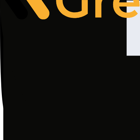
Użytkownik może w każdej chwili usunąć pliki
Ograniczenie stosowania plików Cookies moż
W Serwisie wykorzystywane są także Cookies 
jej efektów. Niniejsza Polityka Prywatności
§ 8. Prawa i obowiązki Administratora
Administrator zastrzega sobie prawo ujaw
żądanie udzielenia takich informacji na pod
Administrator powierza przetwarzanie Dan
świadczącym na jego rzecz m.in. usługi hosti
zarządzania kampaniami promocyjnymi.
Administrator może powierzać przetwarzani
realizacji umów (w szczególności Zamówień
§ 9. Przetwarzanie Danych Osobowych pr
Przetwarzający jest upoważniony do przetwar
Dane Osobowe mogą być przetwarzane wyłącz
Przetwarzający przetwarza powierzone Dane
a) stosuje wymagane środki techniczne i or
b) zapewnia: (1) zdolność do ciągłego utrzym
przywrócenia dostępności danych i dostępu d