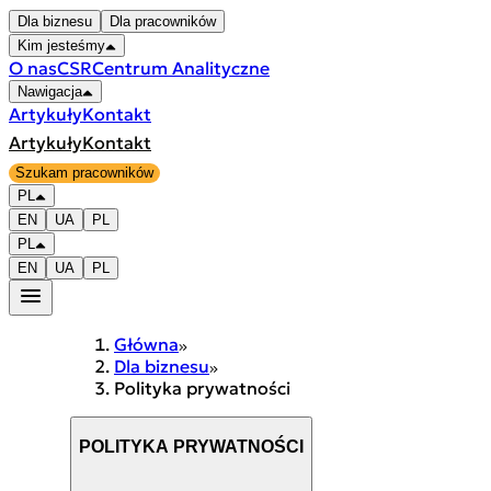
Dla biznesu
Dla pracowników
Kim jesteśmy
O nas
CSR
Centrum Analityczne
Nawigacja
Artykuły
Kontakt
Artykuły
Kontakt
Szukam pracowników
PL
EN
UA
PL
PL
EN
UA
PL
Główna
Dla biznesu
Polityka prywatności
POLITYKA PRYWATNOŚCI