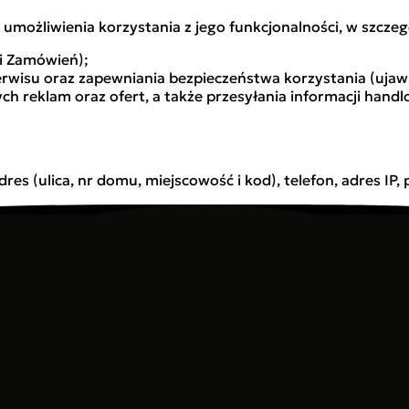
możliwienia korzystania z jego funkcjonalności, w szczeg
ji Zamówień);
isu oraz zapewniania bezpieczeństwa korzystania (ujawnia
 reklam oraz ofert, a także przesyłania informacji handlo
adres (ulica, nr domu, miejscowość i kod), telefon, adres IP
nazwisko, adres, adres IP, pliki Cookies.
L, e-mail, telefon, adres (ulica, nr domu, miejscowość i kod),
, adres IP, pliki Cookies.
nych Osobowych
w Serwisie lub do podjęcia działań przed jej zawarciem;
nego ciążącego na Administratorze;
ub strony trzeciej.