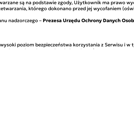
etwarzane są na podstawie zgody, Użytkownik ma prawo 
etwarzania, którego dokonano przed jej wycofaniem (ośw
anu nadzorczego –
Prezesa Urzędu Ochrony Danych Oso
wysoki poziom bezpieczeństwa korzystania z Serwisu i w t
zne i organizacyjne w zakresie bezpieczeństwa przetwarz
ienia poufności, integralności, dostępności i odporności s
 dostępu do nich w razie incydentu fizycznego lub techni
 i organizacyjnych.
rzekazu informacji (np. podejrzenie rozsyłania plików za
od@gremi-personal.com
.
 Prywatności zastosowanie mają przepisy prawa dotyczą