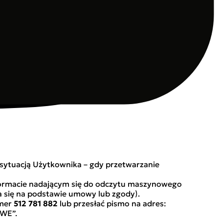
tora. W razie otrzymania żądania od osoby,
je Administratorowi.
 w niniejszej Polityce i nie ujawnia ich osobom
 w rezultacie jego działań lub zaniechań.
sytuacją Użytkownika – gdy przetwarzanie
ormacie nadającym się do odczytu maszynowego
wa się na podstawie umowy lub zgody).
umer
512 781 882
lub przesłać pismo na adres:
WE”.