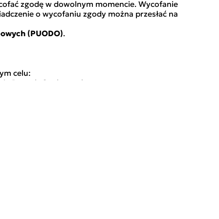
wycofać zgodę w dowolnym momencie. Wycofanie
iadczenie o wycofaniu zgody można przesłać na
bowych (PUODO)
.
ym celu:
ania Danych Osobowych;
ystemów i usług; (2) zdolność do szybkiego
cznego; (3) regularne testowanie, mierzenie i
wierających złośliwe oprogramowanie) należy
ce przetwarzania Danych Osobowych, w tym RODO.