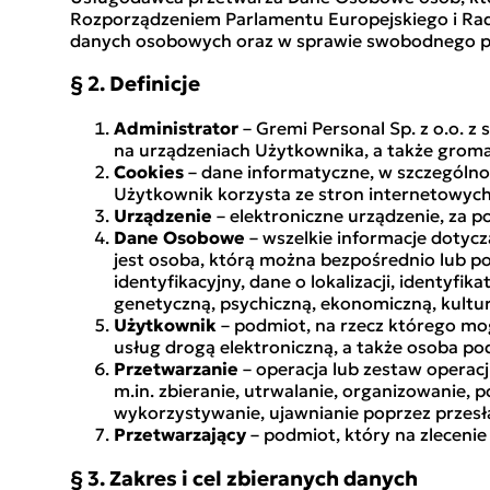
Rozporządzeniem Parlamentu Europejskiego i Rady
danych osobowych oraz w sprawie swobodnego pr
§ 2. Definicje
Administrator
– Gremi Personal Sp. z o.o. z
na urządzeniach Użytkownika, a także grom
Cookies
– dane informatyczne, w szczególno
Użytkownik korzysta ze stron internetowych
Urządzenie
– elektroniczne urządzenie, za 
Dane Osobowe
– wszelkie informacje dotycz
jest osoba, którą można bezpośrednio lub po
identyfikacyjny, dane o lokalizacji, identyfi
genetyczną, psychiczną, ekonomiczną, kultu
Użytkownik
– podmiot, na rzecz którego mo
usług drogą elektroniczną, a także osoba
Przetwarzanie
– operacja lub zestaw opera
m.in. zbieranie, utrwalanie, organizowanie,
wykorzystywanie, ujawnianie poprzez przesł
Przetwarzający
– podmiot, który na zleceni
§ 3. Zakres i cel zbieranych danych