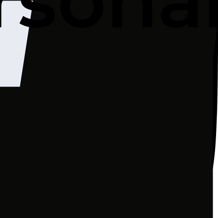
e.
sonalizację działalności reklamowej i rozliczanie
ty trzecie.
adzy bądź osobom trzecim, które zgłoszą
 obowiązującymi przepisami – podmiotom
kże usługi w zakresie optymalizacji przekazu i
usługi niezbędne do korzystania z Serwisu i
eślonych w niniejszej Polityce Prywatności.
lbo państwa należącego do EOG.
ania;
ystemów i usług; (2) zdolność do szybkiego
enie i ocenianie skuteczności zastosowanych