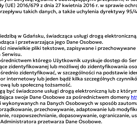
 (UE) 2016/679 z dnia 27 kwietnia 2016 r. w sprawie och
zepływu takich danych, a także uchylenia dyrektywy 95
 siedzibą w Gdańsku, świadcząca usługi drogą elektroniczną
adząca i przetwarzająca jego Dane Osobowe.
ści niewielkie pliki tekstowe, zapisywane i przechowywan
 Serwisu.
pośrednictwem którego Użytkownik uzyskuje dostęp do Ser
ące zidentyfikowanej lub możliwej do zidentyfikowania os
średnio zidentyfikować, w szczególności na podstawie iden
kator internetowy lub jeden bądź kilka szczególnych czynnikó
rową lub społeczną tożsamość.
gą być świadczone usługi drogą elektroniczną lub z któr
 podająca swoje Dane Osobowe za pośrednictwem domeny
ht
cji wykonywanych na Danych Osobowych w sposób zautoma
 porządkowanie, przechowywanie, adaptowanie lub modyfiko
anie, rozpowszechnianie, dopasowywanie, ograniczanie, us
e Administratora przetwarza Dane Osobowe.