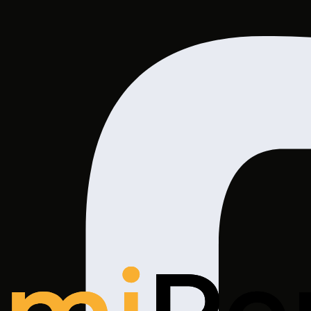
wych
 istnieje podstawa prawna ich przetwarzania, chyba że p
wywania Dane Osobowe zostaną usunięte lub zanonimizo
bowych
lne, lecz konieczne do realizacji jednego lub większej l
 danego celu.
 są zbierane również automatycznie w logach systemowych
sem w logach systemowych pojawia się informacja o nume
ne eksploatacyjne dotyczące aktywności w Serwisie. Dane 
ków oraz zbierania ogólnych statystyk dotyczących jego 
celu gromadzenia informacji związanych z korzystaniem z 
yjne
(usuwane po zamknięciu przeglądarki) oraz
Cookies t
tawienia dotyczące plików Cookies, określając warunki ic
lub konfiguracji usługi (w tym blokować automatyczną ob
łowe informacje dostępne są w ustawieniach oprogramowa