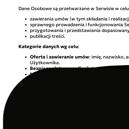
Dane Osobowe są przetwarzane w Serwisie w celu u
zawierania umów (w tym składania i realizac
sprawnego prowadzenia i funkcjonowania Serw
przygotowania i przedstawiania dopasowanych
publikacji treści.
Kategorie danych wg celu
:
Oferta i zawieranie umów
: imię, nazwisko, 
Użytkownika.
Bezpieczeństwo, analizy i statystyki
: imię, 
Marketing/Newsletter
: imię, nazwisko, PESE
Publikacja treści
: imię, nazwisko, e-mail, nick
§ 4. Podstawa prawna przetwarzania Da
zgoda osoby, której dane dotyczą;
niezbędność do wykonania umowy zawieranej 
niezbędność do wypełnienia obowiązku praw
prawnie uzasadniony interes Administratora l