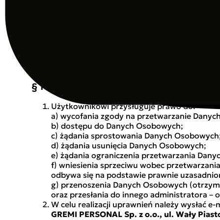
środków;
c) stosuje poziom zabezpieczeń nie niższy n
Przetwarzający może zmienić, usunąć lub za
której dane dotyczą, Przetwarzający niezwłoc
Przetwarzający nie przetwarza Danych Osobo
trzecim.
Przetwarzający ponosi odpowiedzialność wobe
§ 10. Prawa i obowiązki Użytkownika
Użytkownikowi przysługuje prawo do:
a) wycofania zgody na przetwarzanie Dany
b) dostępu do Danych Osobowych;
c) żądania sprostowania Danych Osobowych
d) żądania usunięcia Danych Osobowych;
e) żądania ograniczenia przetwarzania Dan
f) wniesienia sprzeciwu wobec przetwarzani
odbywa się na podstawie prawnie uzasadnio
g) przenoszenia Danych Osobowych (otrzym
oraz przesłania do innego administratora – o
W celu realizacji uprawnień należy wysłać e-
GREMI PERSONAL Sp. z o.o., ul. Wały Piast