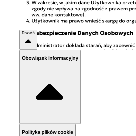
W zakresie, w jakim dane Użytkownika prz
zgody nie wpływa na zgodność z prawem prz
ww. dane kontaktowe).
Użytkownik ma prawo wnieść skargę do org
§ 11. Zabezpieczenie Danych Osobowych
Rozwiń
Administrator dokłada starań, aby zapewnić 
a) stosuje wymagane prawem środki technic
b) zapewnia: (1) zdolność do ciągłego zapewn
Obowiązek informacyjny
przywrócenia dostępności Danych Osobowych i
ocenianie skuteczności środków technicznych
Zdarzenia mające wpływ na bezpieczeństwo p
zgłaszać Administratorowi na adres e-mail:
i
§ 12. Postanowienia końcowe
W sprawach nieuregulowanych niniejszą Polityką
Polityka plików cookie
Obowiązek informacyjny