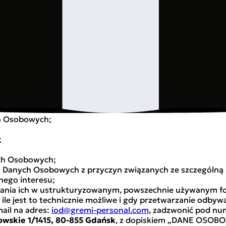
iż stosowany przez Administratora.
blokować Dane Osobowe wyłącznie na polecenie Administra
znie (nie później niż w ciągu 5 dni roboczych) przekazuje 
wych w celach innych niż wykonanie zobowiązań wskazanych
c osoby, której Dane Osobowe dotyczą, za szkody powstałe
ch Osobowych;
;
ych Osobowych;
a Danych Osobowych z przyczyn związanych ze szczególną 
nego interesu;
ania ich w ustrukturyzowanym, powszechnie używanym f
 ile jest to technicznie możliwe i gdy przetwarzanie odby
mail na adres:
iod@gremi-personal.com
, zadzwonić pod n
owskie 1/1415, 80-855 Gdańsk
, z dopiskiem „DANE OSOBO