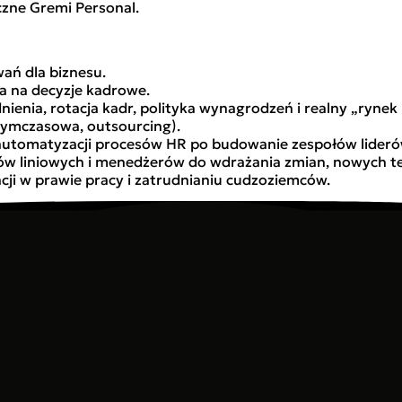
zne Gremi Personal.
ań dla biznesu.
a na decyzje kadrowe.
nienia, rotacja kadr, polityka wynagrodzeń i realny „ryne
 tymczasowa, outsourcing).
d automatyzacji procesów HR po budowanie zespołów liderów
 liniowych i menedżerów do wdrażania zmian, nowych tech
ji w prawie pracy i zatrudnianiu cudzoziemców.
rów HR i menedżerów operacyjnych, którzy chcą zrozumieć,
 dzięki szybszej adaptacji, lepszej elastyczności i świad
orównaj strategię swojej firmy z praktykami ponad 500 pr
u (III kwartał 2025)
cja. Zapraszamy do pobrania pliku i życzymy udanej lektury