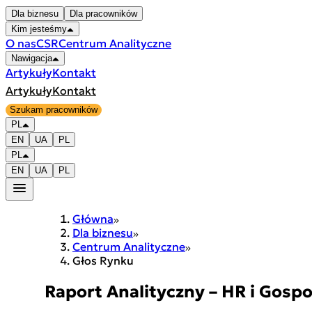
Dla biznesu
Dla pracowników
Kim jesteśmy
O nas
CSR
Centrum Analityczne
Nawigacja
Artykuły
Kontakt
Artykuły
Kontakt
Szukam pracowników
PL
EN
UA
PL
PL
EN
UA
PL
Główna
Dla biznesu
Centrum Analityczne
Głos Rynku
Raport Analityczny – HR i Gospo