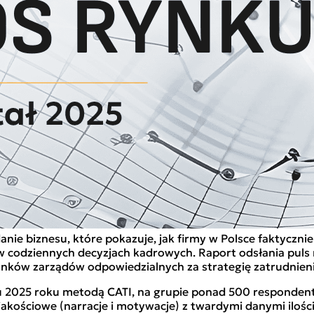
nie biznesu, które pokazuje, jak firmy w Polsce faktycznie 
le w codziennych decyzjach kadrowych. Raport odsłania pul
łonków zarządów odpowiedzialnych za strategię zatrudnieni
iu 2025 roku metodą CATI, na grupie ponad 500 responden
 jakościowe (narracje i motywacje) z twardymi danymi iloś