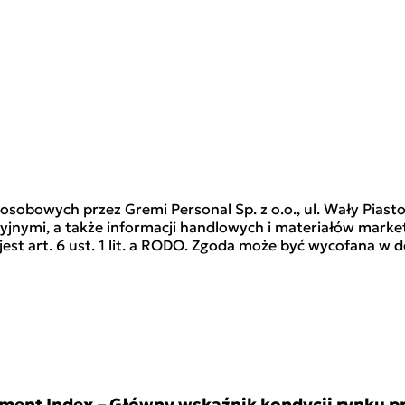
bowych przez Gremi Personal Sp. z o.o., ul. Wały Piastow
acyjnymi, a także informacji handlowych i materiałów ma
jest art. 6 ust. 1 lit. a RODO. Zgoda może być wycofana 
ment Index – Główny wskaźnik kondycji rynku pra