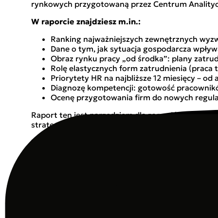
rynkowych przygotowaną przez Centrum Analityc
W raporcie znajdziesz m.in.:
Ranking najważniejszych zewnętrznych wyzw
Dane o tym, jak sytuacja gospodarcza wpływ
Obraz rynku pracy „od środka”: plany zatrud
Rolę elastycznych form zatrudnienia (praca
Priorytety HR na najbliższe 12 miesięcy – o
Diagnozę kompetencji: gotowość pracowników
Ocenę przygotowania firm do nowych regulac
Raport ten jest narzędziem dla zarządów, dyrekto
strategia kadrowa – i gdzie mogą zyskać przewagę
Pobierz raport „HR i Gospodarka: Głos Rynku” i p
zaskoczy rynek.
Raport Analityczny – HR i Gospodarka: Głos Rynk
Cieszymy się, że zainteresowała Cię nasza publika
Pobierz raport