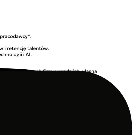
k pracodawcy”.
 i retencję talentów.
nologii i AI.
 jak na tle innych firm wypada ich własna
omemu zarządzaniu ryzykiem regulacyjnym.
zedsiębiorstw – zanim kolejna fala zmian znów
.