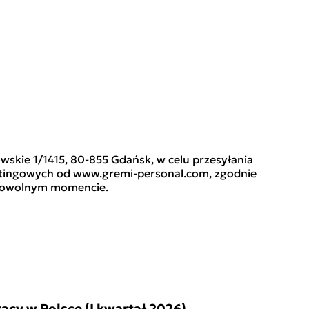
skie 1/1415, 80-855 Gdańsk, w celu przesyłania
rketingowych od www.gremi-personal.com, zgodnie
w dowolnym momencie.
cy w Polsce (I kwartał 2026)