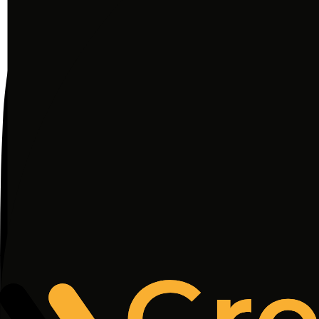
Subskrybuj nowe raporty
Otrzymuj informacje o aktualnych badaniach rynku
zrozumienia procesów.