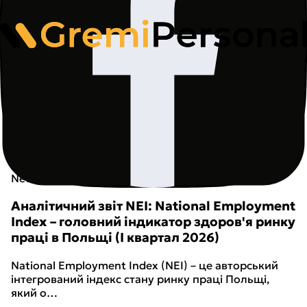
(newsletter) з новинами, інформаційними
матеріалами, а також комерційною інформацією
та маркетинговими матеріалами від www.gremi-
personal.com, відповідно до
Політики
конфіденційності
. Правовою підставою обробки
є ст. 6 п. 1 літ. a RODO. Згоду можна відкликати у
будь-який час.
Підписатися
Останні звіти
New
Аналітичний звіт NEI – Q1 2026
Аналітичний звіт NEI: National Employment
Index – головний індикатор здоров'я ринку
праці в Польщі (I квартал 2026)
National Employment Index (NEI) – це авторський
інтегрований індекс стану ринку праці Польщі,
який о…