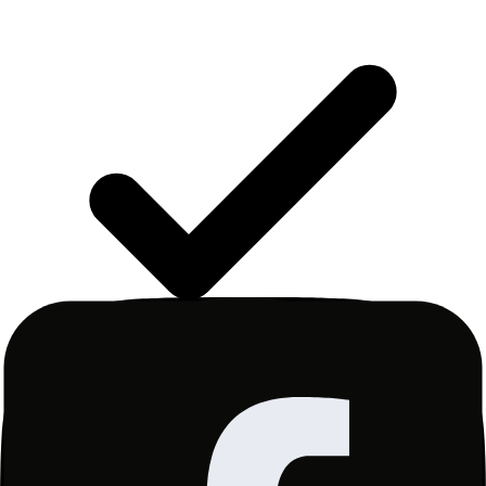
Я надаю згоду на обробку моїх персональних
даних Gremi Personal Sp. z o.o., ul. Wały
Piastowskie 1/1415, 80-855 Gdańsk з метою
надсилання мені інформаційного бюлетеня