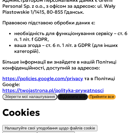
Адміністратором персональних даних є Gremi
Personal Sp. z o.o., з офісом за адресою: ul. Wały
Piastowskie 1/1415, 80-855 Гданськ.
Правовою підставою обробки даних є:
необхідність для функціонування сервісу – ст. 6
п. 1 літ. f GDPR,
ваша згода – ст. 6 п. 1 літ. a GDPR (для інших
категорій).
Більше інформації ви знайдете в нашій Політиці
конфіденційності, доступній за адресою:
https://policies.google.com/privacy
та в Політиці
Google:
https://twojastrona.pl/polityka-prywatnosci
Зберегти мої налаштування
Відхилити все
Прийняти все
Cookies
Налаштуйте свої уподобання щодо файлів cookie