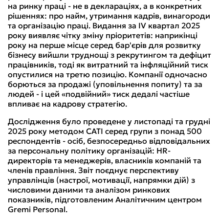
на ринку праці - не в деклараціях, а в конкретних
рішеннях: про найм, утримання кадрів, винагороди
та організацію праці. Видання за IV квартал 2025
року виявляє чітку зміну пріоритетів: наприкінці
року на перше місце серед бар'єрів для розвитку
бізнесу вийшли труднощі з рекрутингом та дефіцит
працівників, тоді як витратний та інфляційний тиск
опустилися на третю позицію. Компанії одночасно
борються за продажі (уповільнення попиту) та за
людей - і цей «подвійний» тиск дедалі частіше
впливає на кадрову стратегію.
Дослідження було проведене у листопаді та грудні
2025 року методом CATI серед групи з понад 500
респондентів - осіб, безпосередньо відповідальних
за персональну політику організацій: HR-
директорів та менеджерів, власників компаній та
членів правління. Звіт поєднує перспективу
управлінців (настрої, мотивації, напрямки дій) з
числовими даними та аналізом ринкових
показників, підготовленим Аналітичним центром
Gremi Personal.