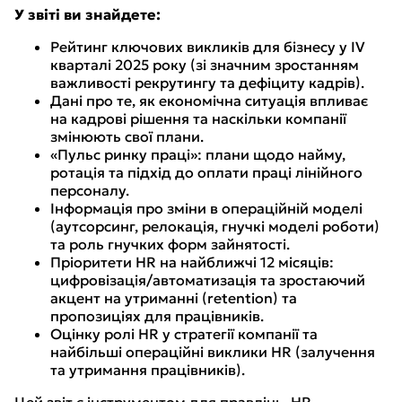
У звіті ви знайдете:
Рейтинг ключових викликів для бізнесу у IV
кварталі 2025 року (зі значним зростанням
важливості рекрутингу та дефіциту кадрів).
Дані про те, як економічна ситуація впливає
на кадрові рішення та наскільки компанії
змінюють свої плани.
«Пульс ринку праці»: плани щодо найму,
ротація та підхід до оплати праці лінійного
персоналу.
Інформація про зміни в операційній моделі
(аутсорсинг, релокація, гнучкі моделі роботи)
та роль гнучких форм зайнятості.
Пріоритети HR на найближчі 12 місяців:
цифровізація/автоматизація та зростаючий
акцент на утриманні (retention) та
пропозиціях для працівників.
Оцінку ролі HR у стратегії компанії та
найбільші операційні виклики HR (залучення
та утримання працівників).
Цей звіт є інструментом для правлінь, HR-