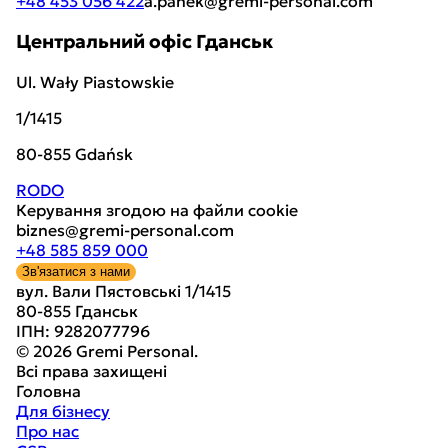
+48 453 056 422
a.panek@gremi-personal.com
Центральний офіс Гданськ
Ul. Wały Piastowskie
1/1415
80-855 Gdańsk
RODO
Керування згодою на файли cookie
biznes@gremi-personal.com
+48 585 859 000
Зв'язатися з нами
вул. Вали Пястовські 1/1415
80-855 Гданськ
ІПН
:
9282077796
© 2026 Gremi Personal.
Всі права захищені
Головна
Для бізнесу
Про нас