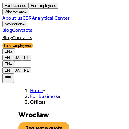
For business
For Employees
Who we are
About us
CSR
Analytical Center
Navigation
Blog
Contacts
Blog
Contacts
Find Employees
EN
EN
UA
PL
EN
EN
UA
PL
Home
For Business
Offices
Wrocław
Request a quote