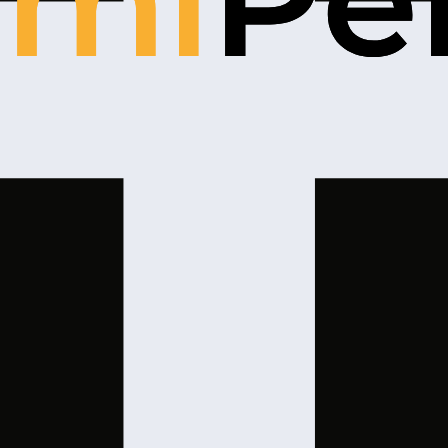
d by Gremi Personal Sp. z o.o. for the purpose of handling 
ound in the
Privacy Policy
.